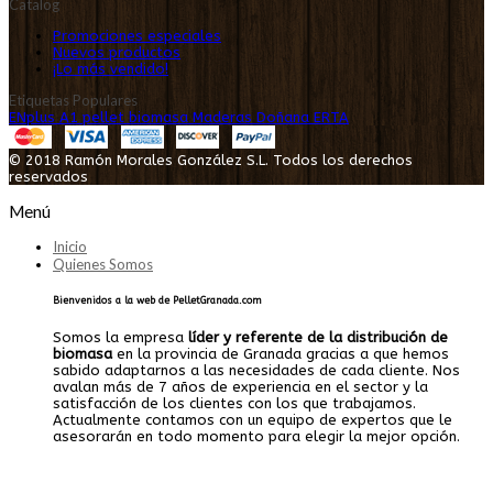
Catalog
Promociones especiales
Nuevos productos
¡Lo más vendido!
Etiquetas Populares
ENplus A1
pellet
biomasa
Maderas Doñana
ERTA
© 2018 Ramón Morales González S.L. Todos los derechos
reservados
Menú
Inicio
Quienes Somos
Bienvenidos a la web de PelletGranada.com
Somos la empresa
líder y referente de la distribución de
biomasa
en la provincia de Granada gracias a que hemos
sabido adaptarnos a las necesidades de cada cliente. Nos
avalan más de 7 años de experiencia en el sector y la
satisfacción de los clientes con los que trabajamos.
Actualmente contamos con un equipo de expertos que le
asesorarán en todo momento para elegir la mejor opción.
.