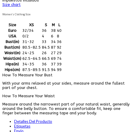
Impuestos incluidos
Size chart
Women's Clothing Size
Size
XS
S
M
L
Euro
32/34
36
38
40
USA
0/2
4
6
8
Bust(in)
31-32
33
34
36
Bust(cm)
80.5-82.5
84.5
87
92
Waist(in)
24-25
26
27
29
Waist(cm)
62.5-64.5
66.5
69
74
Hips(in)
34-35
36
37
39
Hips(cm)
87.5-89.5
91.5
94
99
How To Measure Your Bust
With your arms relaxed at your sides, measure around the fullest
part of your chest.
How To Measure Your Waist
Measure around the narrowest part of your natural waist, generally
around the belly button. To ensure a comfortable fit, keep one
finger between the measuring tape and your body.
Detalles Del Producto
Etiquetas
Envío