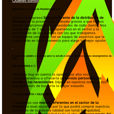
Quienes Somos
Bienvenidos a la web de PelletGranada.com
Somos la empresa
líder y referente de la distribución de
biomasa
en la provincia de Granada gracias a que hemos
sabido adaptarnos a las necesidades de cada cliente. Nos
avalan más de 7 años de experiencia en el sector y la
satisfacción de los clientes con los que trabajamos.
Actualmente contamos con un equipo de expertos que le
asesorarán en todo momento para elegir la mejor opción.
.
Si necesitas pellets o biomasa para tu estufa o caldera llámanos y nos encargaremos de
todo.
NOS ADAPTAMOS A TI
Tenemos muy en cuenta tu opinión por ello nos
comprometemos a ofrecerte un
servicio personalizado
acorde a tus necesidades
. Déjalo en nuestras manos y nos
encargaremos de buscarte la mejor solución.
CALIDAD, GARANTÍA Y MEJOR PRECIO
Trabajamos con
marcas referentes en el sector de la
biomasa
a nivel nacional por lo que podrá comprar nuestros
productos de la máxima calidad con total tranquilidad,