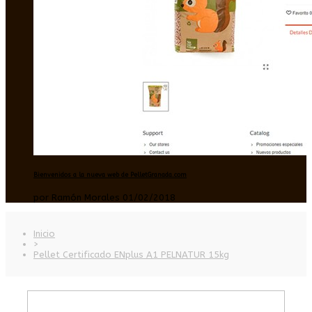
Bienvenidos a la nueva web de PelletGranada.com
por Ramón Morales 01/02/2018
Inicio
>
Pellet Certificado ENplus A1 PELNATUR 15kg