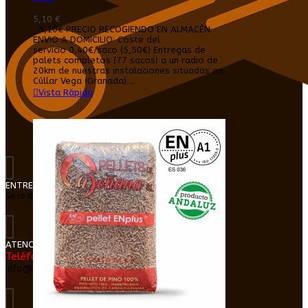
5,10 €
5,10€ PRECIO RECOGIENDO EN ALMACÉN
ENVIO A DOMICILIO: Coste del
servicio 0,40€/saco (5,50€) Entregas de
palets completos (77 sacos) a un radio de
20km de nuestras instalaciones situadas en
Cúllar Vega (Granada)....
Vista Rápida
ENTREGA EN DOMICILIO
Se lo dejamos dentro de su cochera o trastero
ATENCIÓN AL CLIENTE
Teléfono: 616026865
info@pelletgranada.com