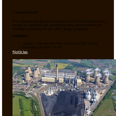
.
> CARGA EN ALMACÉN
Si lo deseas puedes pasarte por nuestras instalaciones y
cargar la cantidad que necesites. Nos encontramos en
Avenida Andalucía 43 de Cúllar Vega (Granada)
HORARIO:
Lunes a Viernes de 9:00-14:00 y 17:00-20:00
Sábados de 9:00-14:00
Noticias