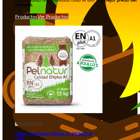
garantizando disponibilidad todo el año y al
mejor precio del
mercado.
Productos
Ver Productos
Vista Rápida
Pellet Certificado ENplus A1 PELNATUR
15kg