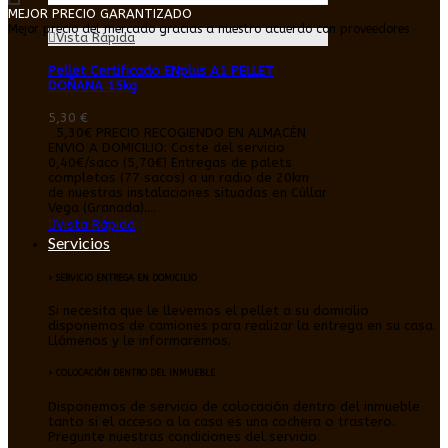
MEJOR PRECIO GARANTIZADO
Mejor precio del mercado gracias a nuestro acuerdo con proveedores
Vista Rápida
Pellet Certificado ENplus A1 PELLET
DOÑANA 15kg
5,30 €
5,30€ PRECIO RECOGIENDO EN ALMACÉN
ENVIO A DOMICILIO: Coste del servicio
0,40€/saco (5,70€) Entregas de palets
completos (77 sacos) a un radio de 20km
de nuestras instalaciones situadas en Cúllar
Vega (Granada)....
Vista Rápida
Servicios
> SERVICIO ENTREGA EN DOMICILIO
Si necesita que le llevemos el pellet a su domicilio
disponemos de camiones para realizar la entrega en su casa.
Llámenos y le informaremos.
> COLOCACIÓN DENTRO DEL INMUEBLE
Disponemos de servicio de colocación dentro del inmueble
tanto si el acceso a la casa es una cochera o trastero.
Pregunte nuestras condiciones del servicio.