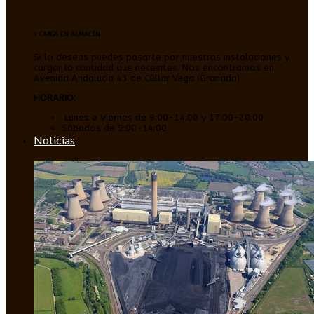
.
> CARGA EN ALMACÉN
Si lo deseas puedes pasarte por nuestras instalaciones y
cargar la cantidad que necesites. Nos encontramos en
Avenida Andalucía 43 de Cúllar Vega (Granada)
HORARIO:
Lunes a Viernes de 9:00-14:00 y 17:00-20:00
Sábados de 9:00-14:00
Noticias