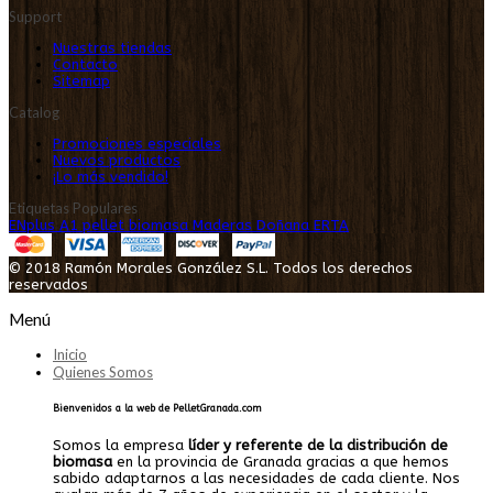
Support
Nuestras tiendas
Contacto
Sitemap
Catalog
Promociones especiales
Nuevos productos
¡Lo más vendido!
Etiquetas Populares
ENplus A1
pellet
biomasa
Maderas Doñana
ERTA
© 2018 Ramón Morales González S.L. Todos los derechos
reservados
Menú
Inicio
Quienes Somos
Bienvenidos a la web de PelletGranada.com
Somos la empresa
líder y referente de la distribución de
biomasa
en la provincia de Granada gracias a que hemos
sabido adaptarnos a las necesidades de cada cliente. Nos