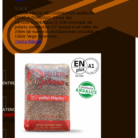
5,10 €
5,10€ PRECIO RECOGIENDO EN ALMACÉN
ENVIO A DOMICILIO: Coste del
servicio 0,40€/saco (5,50€) Entregas de
palets completos (77 sacos) a un radio de
20km de nuestras instalaciones situadas en
Cúllar Vega (Granada)....
Vista Rápida
ENTREGA EN DOMICILIO
Se lo dejamos dentro de su cochera o trastero
ATENCIÓN AL CLIENTE
Teléfono: 616026865
info@pelletgranada.com