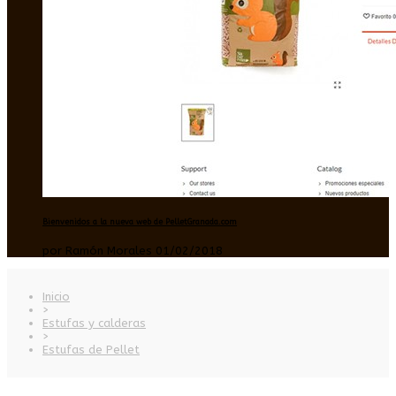
Bienvenidos a la nueva web de PelletGranada.com
por Ramón Morales 01/02/2018
Inicio
>
Estufas y calderas
>
Estufas de Pellet