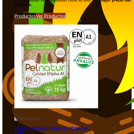
garantizando disponibilidad todo el año y al
mejor precio del
mercado.
Productos
Ver Productos
Vista Rápida
Pellet Certificado ENplus A1 PELNATUR
15kg