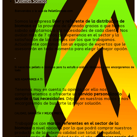
Quienes Somos
Bienvenidos a la web de PelletGranada.com
Somos la empresa
líder y referente de la distribución de
biomasa
en la provincia de Granada gracias a que hemos
sabido adaptarnos a las necesidades de cada cliente. Nos
avalan más de 7 años de experiencia en el sector y la
satisfacción de los clientes con los que trabajamos.
Actualmente contamos con un equipo de expertos que le
asesorarán en todo momento para elegir la mejor opción.
.
Si necesitas pellets o biomasa para tu estufa o caldera llámanos y nos encargaremos de
todo.
NOS ADAPTAMOS A TI
Tenemos muy en cuenta tu opinión por ello nos
comprometemos a ofrecerte un
servicio personalizado
acorde a tus necesidades
. Déjalo en nuestras manos y nos
encargaremos de buscarte la mejor solución.
CALIDAD, GARANTÍA Y MEJOR PRECIO
Trabajamos con
marcas referentes en el sector de la
biomasa
a nivel nacional por lo que podrá comprar nuestros
productos de la máxima calidad con total tranquilidad,