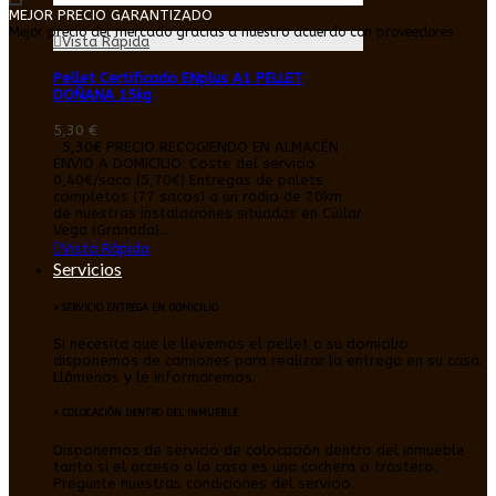
MEJOR PRECIO GARANTIZADO
Mejor precio del mercado gracias a nuestro acuerdo con proveedores
Vista Rápida
Pellet Certificado ENplus A1 PELLET
DOÑANA 15kg
5,30 €
5,30€ PRECIO RECOGIENDO EN ALMACÉN
ENVIO A DOMICILIO: Coste del servicio
0,40€/saco (5,70€) Entregas de palets
completos (77 sacos) a un radio de 20km
de nuestras instalaciones situadas en Cúllar
Vega (Granada)....
Vista Rápida
Servicios
> SERVICIO ENTREGA EN DOMICILIO
Si necesita que le llevemos el pellet a su domicilio
disponemos de camiones para realizar la entrega en su casa.
Llámenos y le informaremos.
> COLOCACIÓN DENTRO DEL INMUEBLE
Disponemos de servicio de colocación dentro del inmueble
tanto si el acceso a la casa es una cochera o trastero.
Pregunte nuestras condiciones del servicio.