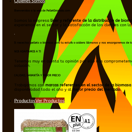
Quienes Somos
Bienvenidos a la web de PelletGranada.com
Somos la empresa
líder y referente de la distribución de biom
experiencia en el sector y la satisfacción de los clientes co
.
Si necesitas pellets o biomasa para tu estufa o caldera llámanos y nos encargaremos de t
NOS ADAPTAMOS A TI
Tenemos muy en cuenta tu opinión por ello nos comprometem
solución.
CALIDAD, GARANTÍA Y MEJOR PRECIO
Trabajamos con
marcas referentes en el sector de la biomasa
disponibilidad todo el año y al
mejor precio del mercado.
Productos
Ver Productos