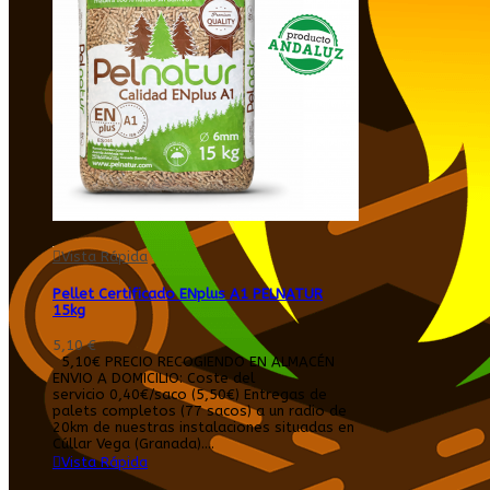
Vista Rápida
Pellet Certificado ENplus A1 PELNATUR
15kg
5,10 €
5,10€ PRECIO RECOGIENDO EN ALMACÉN
ENVIO A DOMICILIO: Coste del
servicio 0,40€/saco (5,50€) Entregas de
palets completos (77 sacos) a un radio de
20km de nuestras instalaciones situadas en
Cúllar Vega (Granada)....
Vista Rápida