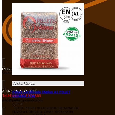
ENTREGA EN DOMICILIO
Se lo dejamos dentro de su cochera o trastero
Vista Rápida
ATENCIÓN AL CLIENTE
Pellet Certificado ENplus A1 PELLET
Teléfono: 616026865
DOÑANA 15kg
info@pelletgranada.com
5,30 €
5,30€ PRECIO RECOGIENDO EN ALMACÉN
ENVIO A DOMICILIO: Coste del servicio