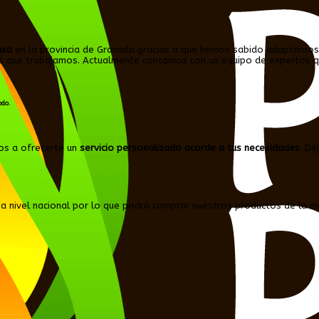
asa
en la provincia de Granada gracias a que hemos sabido adaptarnos
n los que trabajamos. Actualmente contamos con un equipo de expertos
odo.
os a ofrecerte un
servicio personalizado acorde a tus necesidades
. Dé
a nivel nacional por lo que podrá comprar nuestros productos de la má