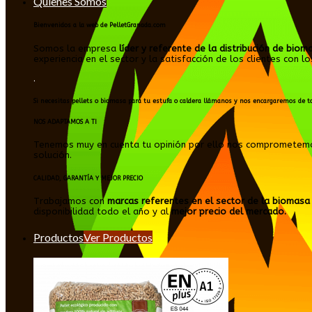
Quienes Somos
Bienvenidos a la web de PelletGranada.com
Somos la empresa
líder y referente de la distribución de biom
experiencia en el sector y la satisfacción de los clientes co
.
Si necesitas pellets o biomasa para tu estufa o caldera llámanos y nos encargaremos de t
NOS ADAPTAMOS A TI
Tenemos muy en cuenta tu opinión por ello nos comprometem
solución.
CALIDAD, GARANTÍA Y MEJOR PRECIO
Trabajamos con
marcas referentes en el sector de la biomasa
disponibilidad todo el año y al
mejor precio del mercado.
Productos
Ver Productos