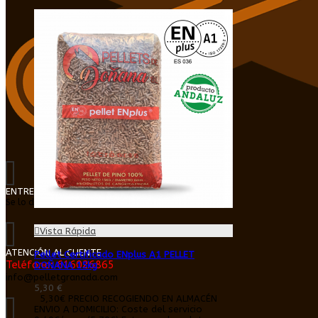
ENTREGA EN DOMICILIO
Se lo dejamos dentro de su cochera o trastero
Vista Rápida
ATENCIÓN AL CLIENTE
Pellet Certificado ENplus A1 PELLET
Teléfono: 616026865
DOÑANA 15kg
info@pelletgranada.com
5,30 €
5,30€ PRECIO RECOGIENDO EN ALMACÉN
ENVIO A DOMICILIO: Coste del servicio