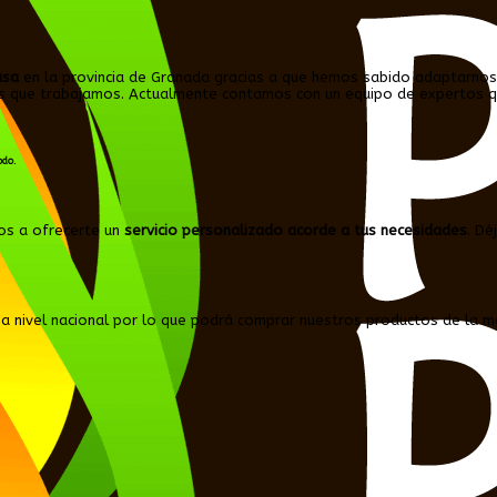
asa
en la provincia de Granada gracias a que hemos sabido adaptarnos
n los que trabajamos. Actualmente contamos con un equipo de expertos
odo.
os a ofrecerte un
servicio personalizado acorde a tus necesidades
. Dé
a nivel nacional por lo que podrá comprar nuestros productos de la má