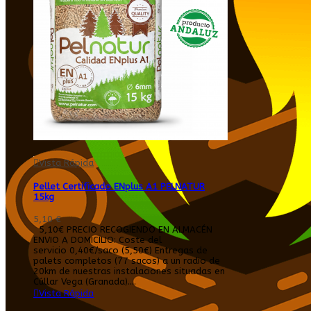
Vista Rápida
Pellet Certificado ENplus A1 PELNATUR
15kg
5,10 €
5,10€ PRECIO RECOGIENDO EN ALMACÉN
ENVIO A DOMICILIO: Coste del
servicio 0,40€/saco (5,50€) Entregas de
palets completos (77 sacos) a un radio de
20km de nuestras instalaciones situadas en
Cúllar Vega (Granada)....
Vista Rápida