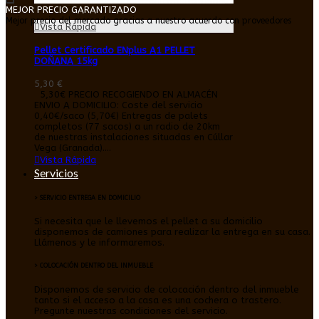
MEJOR PRECIO GARANTIZADO
Mejor precio del mercado gracias a nuestro acuerdo con proveedores
Vista Rápida
Pellet Certificado ENplus A1 PELLET
DOÑANA 15kg
5,30 €
5,30€ PRECIO RECOGIENDO EN ALMACÉN
ENVIO A DOMICILIO: Coste del servicio
0,40€/saco (5,70€) Entregas de palets
completos (77 sacos) a un radio de 20km
de nuestras instalaciones situadas en Cúllar
Vega (Granada)....
Vista Rápida
Servicios
> SERVICIO ENTREGA EN DOMICILIO
Si necesita que le llevemos el pellet a su domicilio
disponemos de camiones para realizar la entrega en su casa.
Llámenos y le informaremos.
> COLOCACIÓN DENTRO DEL INMUEBLE
Disponemos de servicio de colocación dentro del inmueble
tanto si el acceso a la casa es una cochera o trastero.
Pregunte nuestras condiciones del servicio.