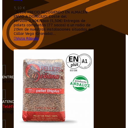
5,10 €
5,10€ PRECIO RECOGIENDO EN ALMACÉN
ENVIO A DOMICILIO: Coste del
servicio 0,40€/saco (5,50€) Entregas de
palets completos (77 sacos) a un radio de
20km de nuestras instalaciones situadas en
Cúllar Vega (Granada)....
Vista Rápida
ENTREGA EN DOMICILIO
Se lo dejamos dentro de su cochera o trastero
ATENCIÓN AL CLIENTE
Teléfono: 616026865
info@pelletgranada.com