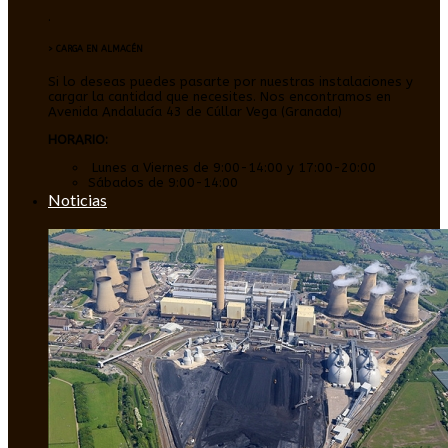
.
> CARGA EN ALMACÉN
Si lo deseas puedes pasarte por nuestras instalaciones y
cargar la cantidad que necesites. Nos encontramos en
Avenida Andalucía 43 de Cúllar Vega (Granada)
HORARIO:
Lunes a Viernes de 9:00-14:00 y 17:00-20:00
Sábados de 9:00-14:00
Noticias