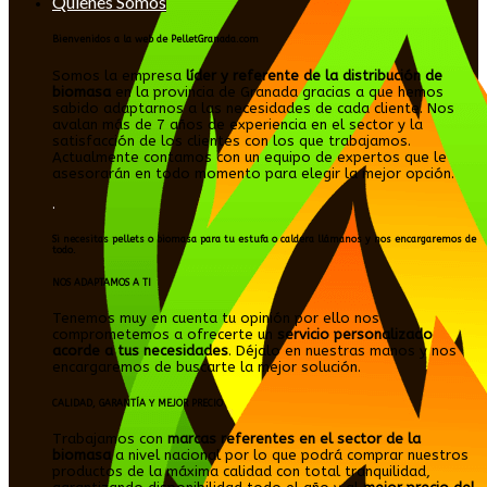
Quienes Somos
Bienvenidos a la web de PelletGranada.com
Somos la empresa
líder y referente de la distribución de
biomasa
en la provincia de Granada gracias a que hemos
sabido adaptarnos a las necesidades de cada cliente. Nos
avalan más de 7 años de experiencia en el sector y la
satisfacción de los clientes con los que trabajamos.
Actualmente contamos con un equipo de expertos que le
asesorarán en todo momento para elegir la mejor opción.
.
Si necesitas pellets o biomasa para tu estufa o caldera llámanos y nos encargaremos de
todo.
NOS ADAPTAMOS A TI
Tenemos muy en cuenta tu opinión por ello nos
comprometemos a ofrecerte un
servicio personalizado
acorde a tus necesidades
. Déjalo en nuestras manos y nos
encargaremos de buscarte la mejor solución.
CALIDAD, GARANTÍA Y MEJOR PRECIO
Trabajamos con
marcas referentes en el sector de la
biomasa
a nivel nacional por lo que podrá comprar nuestros
productos de la máxima calidad con total tranquilidad,