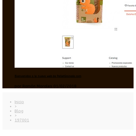
Bienvenidos a la nueva web de PelletGranada.com
por Ramón Morales 01/02/2018
Inicio
>
Blog
>
197001