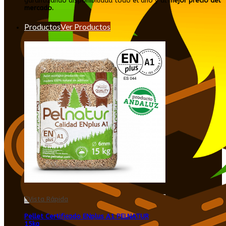
garantizando disponibilidad todo el año y al
mejor precio del
mercado.
Productos
Ver Productos
Vista Rápida
Pellet Certificado ENplus A1 PELNATUR
15kg