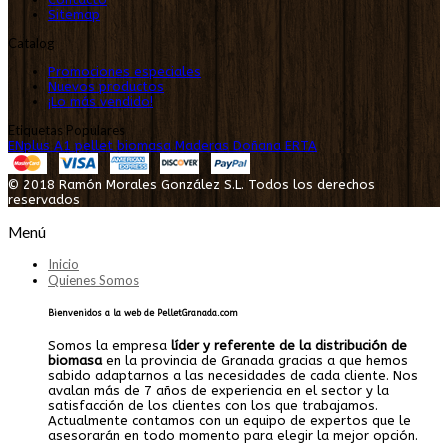
Sitemap
Catalog
Promociones especiales
Nuevos productos
¡Lo más vendido!
Etiquetas Populares
ENplus A1
pellet
biomasa
Maderas Doñana
ERTA
© 2018 Ramón Morales González S.L. Todos los derechos
reservados
Menú
Inicio
Quienes Somos
Bienvenidos a la web de PelletGranada.com
Somos la empresa
líder y referente de la distribución de
biomasa
en la provincia de Granada gracias a que hemos
sabido adaptarnos a las necesidades de cada cliente. Nos
avalan más de 7 años de experiencia en el sector y la
satisfacción de los clientes con los que trabajamos.
Actualmente contamos con un equipo de expertos que le
asesorarán en todo momento para elegir la mejor opción.